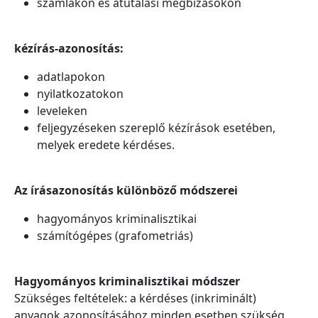
számlákon és átutalási megbízásokon
kézírás-azonosítás:
adatlapokon
nyilatkozatokon
leveleken
feljegyzéseken szereplő kézírások esetében,
melyek eredete kérdéses.
Az írásazonosítás különböző módszerei
hagyományos kriminalisztikai
számítógépes (grafometriás)
Hagyományos kriminalisztikai módszer
Szükséges feltételek: a kérdéses (inkriminált)
anyagok azonosításához minden esetben szükség