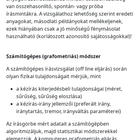
van összehasonlító, spontán- vagy próba
írásmintákra. A vizsgálathoz lehetőség szerint eredeti
anyagokat, másodlati példányokat mellékeljenek,
ezek hiányában csak a jó minőségű fénymásolat
használható (korlátozott azonosító sajátosságokkal)!
Számítógépes (grafometriás) módszer
A számítógépes írásvizsgálat (off line eljárás) során
olyan fizikai tulajdonságait mérjük, mint
a kézírás kiterjedésbeli tulajdonságai (méret,
sűrűség, sűrűség eloszlása)
a kézírás-irány jellemzői (preferált irány,
iránytartás, tremor, irányváltás paraméterei)
Az írásgörbe mért adatait a számítógépben
algoritmizáljuk, majd statisztikai módszerekkel
elemezzük. A komputeres grafometriás eljárás