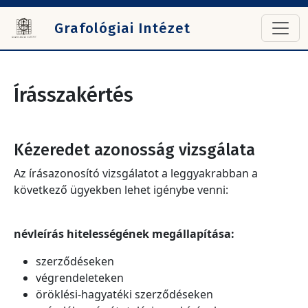
Ugrás a tartalomra
Grafológiai Intézet
Írásszakértés
Kézeredet azonosság vizsgálata
Az írásazonosító vizsgálatot a leggyakrabban a
következő ügyekben lehet igénybe venni:
névleírás hitelességének megállapítása:
szerződéseken
végrendeleteken
öröklési-hagyatéki szerződéseken