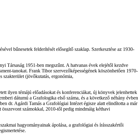
ésével bűnesetek felderítését elősegítő szaklap. Szerkesztése az 1930-
ányi Társaság 1951-ben megszűnt. A hatvanas évek elejétől kezdve
zsment-tanokat. Frank Tibor szervezőképességének köszönhetően 1970-
 szakterület (jövőkutatás, ergonómia,
ett ilyen témájú előadásokat és konferenciákat, új könyvek jelenhettek
eptemberi dátumú a Grafologika első száma, és a következő néhány évben
 dr. Agárdi Tamás a Grafológiai Intézet égisze alatt elindította a már
ött összevont számokkal, 2010-től pedig mindmáig kéthavi
szakmai hagyományainak ápolása, a grafológiai és írásszakértői
gismertetése.