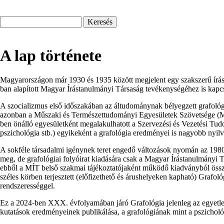
Keresés
A lap története
Magyarországon már 1930 és 1935 között megjelent egy szakszerű írásele
ban alapított Magyar Írástanulmányi Társaság tevékenységéhez is kapc
A szocializmus első időszakában az áltudománynak bélyegzett grafoló
azonban a Műszaki és Természettudományi Egyesületek Szövetsége (MT
ben önálló egyesületként megalakulhatott a Szervezési és Vezetési Tud
pszichológia stb.) egyikeként a grafológia eredményei is nagyobb nyil
A sokféle társadalmi igénynek teret engedő változások nyomán az 1980-a
meg, de grafológiai folyóirat kiadására csak a Magyar Írástanulmányi T
ebből a MÍT belső szakmai tájékoztatójaként működő kiadványból összes
széles körben terjesztett (előfizethető és árushelyeken kapható) Graf
rendszerességgel.
Ez a 2024-ben XXX. évfolyamában járó Grafológia jelenleg az egyetlen 
kutatások eredményeinek publikálása, a grafológiának mint a pszicho