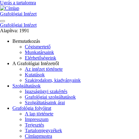
Ugrás a tartalomra
Grafológiai Intézet
Grafológiai Intézet
Alapítva: 1991
Bemutatkozás
Cégismertető
Fő
Munkatársaink
navigáció
Elérhetőségeink
A Grafológiai Intézetről
Az intézet története
Kutatások
Szakirodalom, kiadványaink
Szolgáltatások
Igazságügyi szakértés
Grafológiai szolgáltatások
Szolgáltatásaink árai
Grafológia folyóirat
A lap története
Impresszum
Terjesztés
Tartalomjegyzékek
Címlapmustra