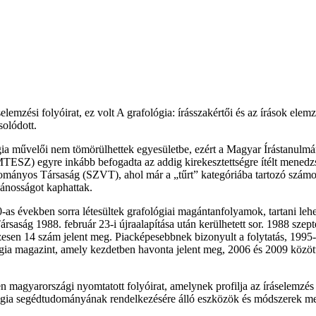
mzési folyóirat, ez volt A grafológia: írásszakértői és az írások elemz
solódott.
gia művelői nem tömörülhettek egyesületbe, ezért a Magyar Írástanulm
ESZ) egyre inkább befogadta az addig kirekesztettségre ítélt mened
ományos Társaság (SZVT), ahol már a „tűrt” kategóriába tartozó számos
vánosságot kaphattak.
s években sorra létesültek grafológiai magántanfolyamok, tartani lehet
ársaság 1988. február 23-i újraalapítása után kerülhetett sor. 1988 sz
en 14 szám jelent meg. Piacképesebbnek bizonyult a folytatás, 1995-ben
ológia magazint, amely kezdetben havonta jelent meg, 2006 és 2009 köz
magyarországi nyomtatott folyóirat, amelynek profilja az íráselemzés 
lógia segédtudományának rendelkezésére álló eszközök és módszerek me